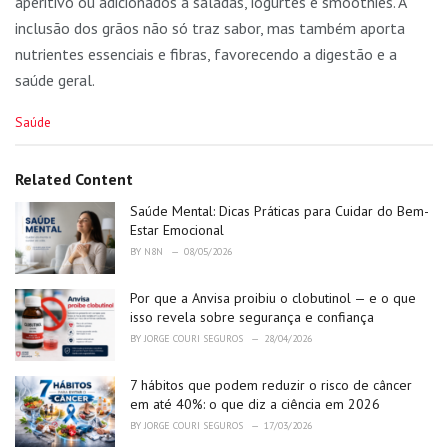
aperitivo ou adicionados a saladas, iogurtes e smoothies. A
inclusão dos grãos não só traz sabor, mas também aporta
nutrientes essenciais e fibras, favorecendo a digestão e a
saúde geral.
C
Saúde
a
t
e
Related Content
g
o
Saúde Mental: Dicas Práticas para Cuidar do Bem-
r
Estar Emocional
i
BY
N8N
08/05/2026
e
s
Por que a Anvisa proibiu o clobutinol — e o que
:
isso revela sobre segurança e confiança
BY
JORGE COURI SEGUROS
28/04/2026
7 hábitos que podem reduzir o risco de câncer
em até 40%: o que diz a ciência em 2026
BY
JORGE COURI SEGUROS
17/03/2026