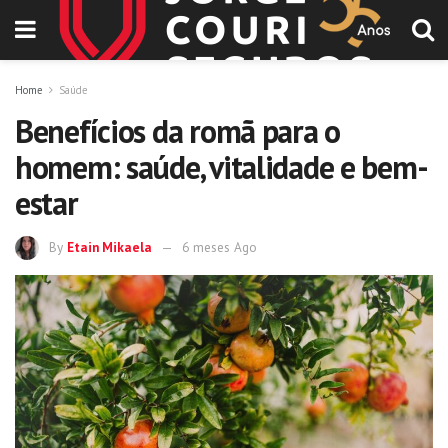
Home
Saúde
Benefícios da romã para o
homem: saúde, vitalidade e bem-
estar
By
Etain Mikaela
6 meses Ago