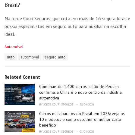
Brasil?
Na Jorge Couri Seguros, que cota em mais de 16 seguradoras e
possui especialistas em seguro auto para auxiliar na escolha
ideal.
C
Automóvel
a
T
auto
automovel
seguro auto
t
a
e
g
g
s
o
Related Content
:
r
i
Com mais de 1.400 carros, salão de Pequim
e
confirma: a China é o novo centro da indústria
s
automotiva
:
BY
JORGE COURI SEGUROS
28/04/2026
Carros mais baratos do Brasil em 2026: veja os
10 modelos e como escolher o melhor custo-
benefício
BY
JORGE COURI SEGUROS
01/04/2026