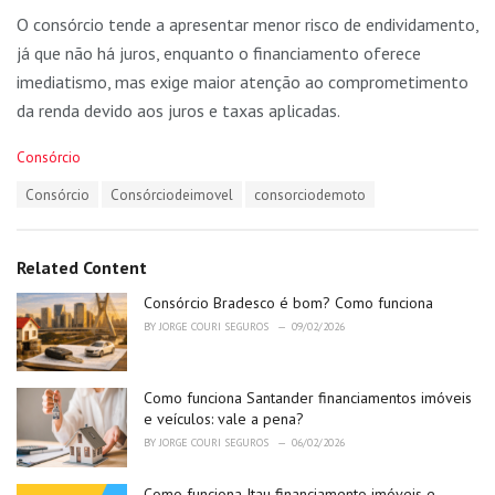
O consórcio tende a apresentar menor risco de endividamento,
já que não há juros, enquanto o financiamento oferece
imediatismo, mas exige maior atenção ao comprometimento
da renda devido aos juros e taxas aplicadas.
C
Consórcio
a
T
Consórcio
Consórciodeimovel
consorciodemoto
t
a
e
g
g
s
o
Related Content
:
r
i
Consórcio Bradesco é bom? Como funciona
e
BY
JORGE COURI SEGUROS
09/02/2026
s
:
Como funciona Santander financiamentos imóveis
e veículos: vale a pena?
BY
JORGE COURI SEGUROS
06/02/2026
Como funciona Itau financiamento imóveis e