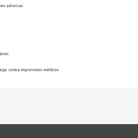
ões adversas
ários
tege contra imprevistos médicos