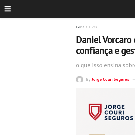
Home
Dicas
Daniel Vorcaro 
confiança e ges
o que isso ensina sobr
By
Jorge Couri Seguros