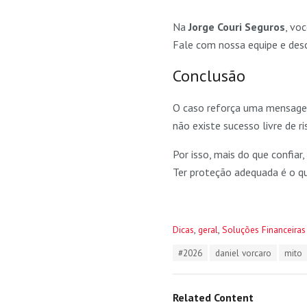
Na
Jorge Couri Seguros
, vo
Fale com nossa equipe e desc
Conclusão
O caso reforça uma mensage
não existe sucesso livre de ri
Por isso, mais do que confiar
Ter proteção adequada é o qu
C
Dicas
,
geral
,
Soluções Financeiras
a
T
#2026
daniel vorcaro
mito
t
a
e
g
g
s
o
Related Content
:
r