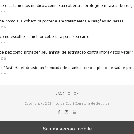
de e tratamentos médicos: como sua cobertura protege em casos de reaç
/2026
de: como sua cobertura protege em tratamentos e reações adversas
/2026
 como escolher a melhor cobertura para seu carro
/2026
de pet: como proteger seu animal de estimação contra imprevistos veterin
/2026
 do MasterChef desiste após picada de aranha: como o plano de saúde pro
/2026
BACK TO TOP
Copyright © 2024 · Jorge Couri Corretora de Seguros
Sair da versão mobile