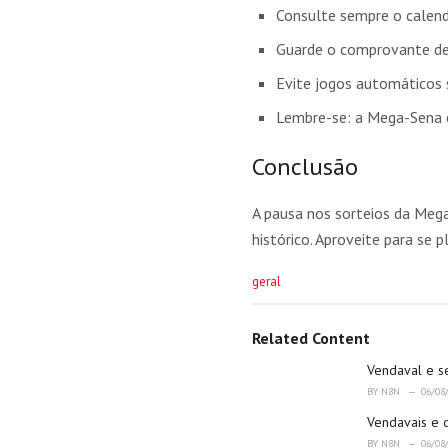
Consulte sempre o calendá
Guarde o comprovante de 
Evite jogos automáticos s
Lembre-se: a Mega-Sena é
Conclusão
A pausa nos sorteios da Meg
histórico. Aproveite para se 
C
geral
a
t
e
Related Content
g
o
Vendaval e s
r
BY
N8N
06/08
i
Vendavais e 
e
s
BY
N8N
06/08