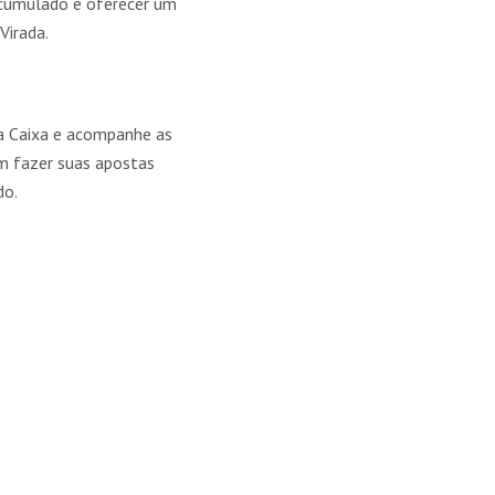
acumulado e oferecer um
Virada.
 da Caixa e acompanhe as
em fazer suas apostas
do.