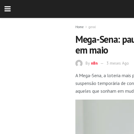
Home
geral
Mega-Sena: paus
em maio
By
n8n
3 meses Ago
A Mega-Sena, a loteria mais 
suspensão temporária de con
aqueles que sonham em muda