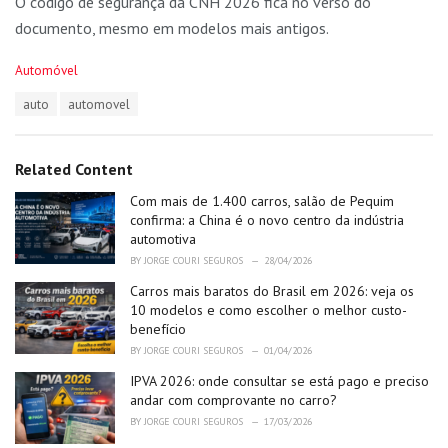
O código de segurança da CNH 2026 fica no verso do
documento, mesmo em modelos mais antigos.
C
Automóvel
a
T
auto
automovel
t
a
e
g
g
s
o
Related Content
:
r
i
Com mais de 1.400 carros, salão de Pequim
e
confirma: a China é o novo centro da indústria
s
automotiva
:
BY
JORGE COURI SEGUROS
28/04/2026
Carros mais baratos do Brasil em 2026: veja os
10 modelos e como escolher o melhor custo-
benefício
BY
JORGE COURI SEGUROS
01/04/2026
IPVA 2026: onde consultar se está pago e preciso
andar com comprovante no carro?
BY
JORGE COURI SEGUROS
17/03/2026