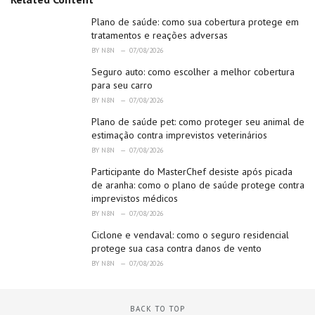
g
o
Plano de saúde: como sua cobertura protege em
r
tratamentos e reações adversas
i
BY
N8N
07/08/2026
e
Seguro auto: como escolher a melhor cobertura
s
:
para seu carro
BY
N8N
07/08/2026
Plano de saúde pet: como proteger seu animal de
estimação contra imprevistos veterinários
BY
N8N
07/08/2026
Participante do MasterChef desiste após picada
de aranha: como o plano de saúde protege contra
imprevistos médicos
BY
N8N
07/08/2026
Ciclone e vendaval: como o seguro residencial
protege sua casa contra danos de vento
BY
N8N
07/08/2026
BACK TO TOP