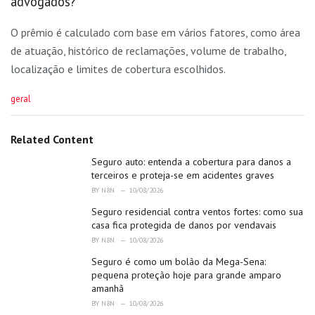
advogados?
O prêmio é calculado com base em vários fatores, como área
de atuação, histórico de reclamações, volume de trabalho,
localização e limites de cobertura escolhidos.
C
geral
a
t
e
Related Content
g
o
Seguro auto: entenda a cobertura para danos a
r
terceiros e proteja-se em acidentes graves
i
BY
N8N
10/08/2026
e
Seguro residencial contra ventos fortes: como sua
s
:
casa fica protegida de danos por vendavais
BY
N8N
10/08/2026
Seguro é como um bolão da Mega-Sena:
pequena proteção hoje para grande amparo
amanhã
BY
N8N
10/08/2026