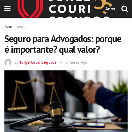
Home
geral
Seguro para Advogados: porque
é importante? qual valor?
By
Jorge Couri Seguros
6 meses Ago