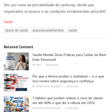
Sim, por meio da portabilidade de carências, desde que
respeitados os prazos e as condições estabelecidas pela ANS.
C
Saúde
a
T
plano de saúde
planodesaúdefamiliar
saúde
t
a
e
g
g
s
o
Related Content
:
r
i
Saúde Mental: Dicas Práticas para Cuidar do Bem-
e
Estar Emocional
s
BY
N8N
08/05/2026
:
Por que a Anvisa proibiu o clobutinol — e o que
isso revela sobre segurança e confiança
BY
JORGE COURI SEGUROS
28/04/2026
7 hábitos que podem reduzir o risco de câncer
em até 40%: o que diz a ciência em 2026
BY
JORGE COURI SEGUROS
17/03/2026