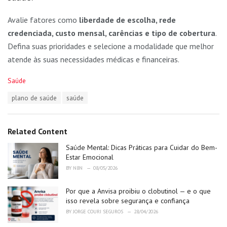
Avalie fatores como
liberdade de escolha, rede
credenciada, custo mensal, carências e tipo de cobertura
.
Defina suas prioridades e selecione a modalidade que melhor
atende às suas necessidades médicas e financeiras.
C
Saúde
a
T
plano de saúde
saúde
t
a
e
g
g
s
o
Related Content
:
r
i
Saúde Mental: Dicas Práticas para Cuidar do Bem-
e
Estar Emocional
s
BY
N8N
08/05/2026
:
Por que a Anvisa proibiu o clobutinol — e o que
isso revela sobre segurança e confiança
BY
JORGE COURI SEGUROS
28/04/2026