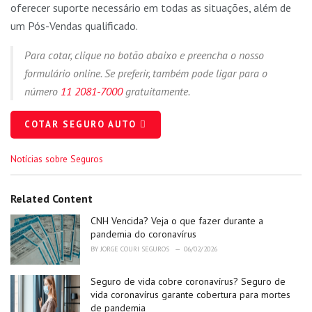
oferecer suporte necessário em todas as situações, além de
um Pós-Vendas qualificado.
Para cotar, clique no botão abaixo e preencha o nosso
formulário online. Se preferir, também pode ligar para o
número
11 2081-7000
gratuitamente.
COTAR SEGURO AUTO
C
Notícias sobre Seguros
a
t
e
Related Content
g
o
CNH Vencida? Veja o que fazer durante a
r
pandemia do coronavírus
i
BY
JORGE COURI SEGUROS
06/02/2026
e
s
Seguro de vida cobre coronavírus? Seguro de
:
vida coronavírus garante cobertura para mortes
de pandemia