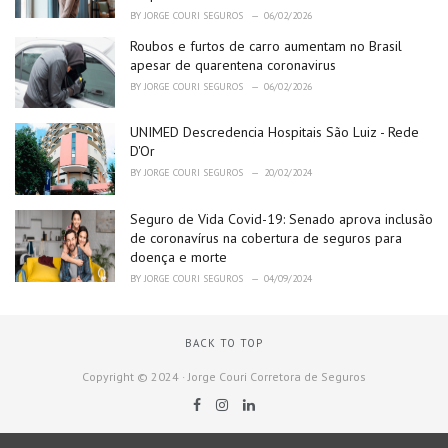
BY
JORGE COURI SEGUROS
06/02/2026
Roubos e furtos de carro aumentam no Brasil
apesar de quarentena coronavirus
BY
JORGE COURI SEGUROS
06/02/2026
UNIMED Descredencia Hospitais São Luiz - Rede
D'Or
BY
JORGE COURI SEGUROS
20/02/2024
Seguro de Vida Covid-19: Senado aprova inclusão
de coronavírus na cobertura de seguros para
doença e morte
BY
JORGE COURI SEGUROS
04/09/2024
BACK TO TOP
Copyright © 2024 · Jorge Couri Corretora de Seguros