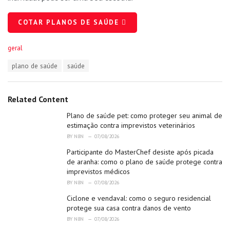
COTAR PLANOS DE SAÚDE
C
geral
a
T
plano de saúde
saúde
t
a
e
g
g
s
o
Related Content
:
r
i
Plano de saúde pet: como proteger seu animal de
e
estimação contra imprevistos veterinários
s
BY
N8N
07/08/2026
:
Participante do MasterChef desiste após picada
de aranha: como o plano de saúde protege contra
imprevistos médicos
BY
N8N
07/08/2026
Ciclone e vendaval: como o seguro residencial
protege sua casa contra danos de vento
BY
N8N
07/08/2026