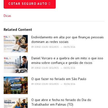
COTAR SEGURO AUTO
C
Dicas
a
t
e
Related Content
g
o
Endividamento em alta: por que finanças pessoais
r
dominam as redes sociais
i
BY
JORGE COURI SEGUROS
04/05/2026
e
s
Daniel Vorcaro e a quebra de um mito: o que isso
:
ensina sobre confiança e gestão de riscos
BY
JORGE COURI SEGUROS
04/05/2026
O que fazer no feriado em São Paulo
BY
JORGE COURI SEGUROS
30/04/2026
O que abre e fecha no feriado do Dia do
Trabalhador em Palmas (TO)