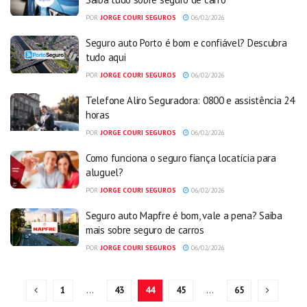
POR
JORGE COURI SEGUROS
06/02/2026
Seguro auto Porto é bom e confiável? Descubra
tudo aqui
POR
JORGE COURI SEGUROS
06/02/2026
Telefone Aliro Seguradora: 0800 e assistência 24
horas
POR
JORGE COURI SEGUROS
06/02/2026
Como funciona o seguro fiança locatícia para
aluguel?
POR
JORGE COURI SEGUROS
06/02/2026
Seguro auto Mapfre é bom, vale a pena? Saiba
mais sobre seguro de carros
POR
JORGE COURI SEGUROS
06/02/2026
1
…
43
44
45
…
65