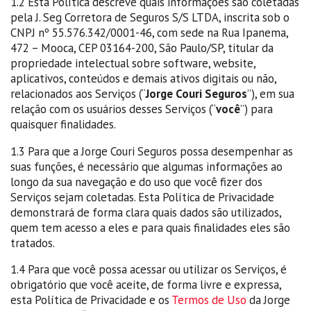
1.2 Esta Política descreve quais informações são coletadas
pela
J. Seg Corretora de Seguros S/S LTDA
, inscrita sob o
CNPJ nº
55.576.342/0001-46
, com sede na Rua Ipanema,
472 – Mooca, CEP 03164-200, São Paulo/SP, titular da
propriedade intelectual sobre software, website,
aplicativos, conteúdos e demais ativos digitais ou não,
relacionados aos Serviços (“
Jorge Couri Seguros
”), em sua
relação com os usuários desses Serviços (“
você
”) para
quaisquer finalidades.
1.3 Para que a Jorge Couri Seguros possa desempenhar as
suas funções, é necessário que algumas informações ao
longo da sua navegação e do uso que você fizer dos
Serviços sejam coletadas. Esta Política de Privacidade
demonstrará de forma clara quais dados são utilizados,
quem tem acesso a eles e para quais finalidades eles são
tratados.
1.4 Para que você possa acessar ou utilizar os Serviços, é
obrigatório que você aceite, de forma livre e expressa,
esta Política de Privacidade e os
Termos de Uso
da Jorge