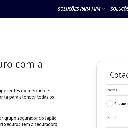
SOLUÇÕES PARA MIM
SOLUÇÕE
uro com a
Cota
Nome
*
ompetentes do mercado e
onta para atender todas os
Possui
Possuo 
Nome
Email
social?
do
or grupo segurador do Japão
Segurado
*
uri Seguros tem a seguradora