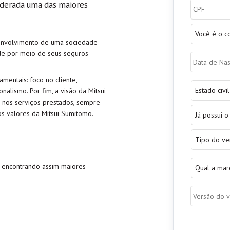
siderada uma das maiores
CPF
*
Você
é
senvolvimento de uma sociedade
o
Data
ade por meio de seus seguros
condutor
de
do
Nasciment
veículo?
entais: foco no cliente,
*
Estado
nalismo. Por fim, a visão da Mitsui
civil
*
 nos serviços prestados, sempre
Já
os valores da Mitsui Sumitomo.
possui
o
Tipo
veículo?
do
*
veículo
*
Qual
 encontrando assim maiores
a
marca?
*
Versão
ex:
Gol
*