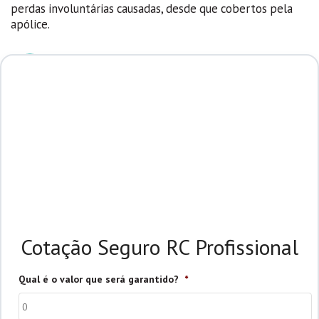
perdas involuntárias causadas, desde que cobertos pela
apólice.
Cotação Rápida e fácil
O nosso formulário é bastante simples. Leva menos que
2 minutos. Depois é só aguardar e receber no seu e-
mail ou WhatsApp os preços do seu seguro.
Cote em até 14 Seguradoras
Contamos com as maiores e melhores seguradoras do
Brasil. Os maiores grupos seguradores, tudo isso para
garantir sua tranquilidade e segurança.
Cotação Seguro RC Profissional
Qual é o valor que será garantido?
*