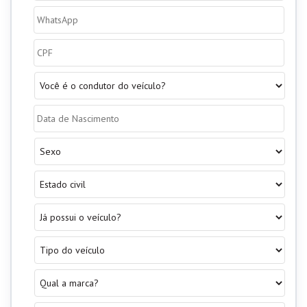
Segurado
*
Celular
do
Segurado
*
CPF
*
Você
é
o
Data
condutor
de
do
Nascimento
*
veículo?
Sexo
*
*
Estado
civil
*
Já
possui
o
Tipo
veículo?
do
*
veículo
*
Qual
a
marca?