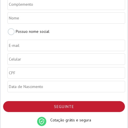
Complemento
Nome
*
Possuo
Possuo nome social
nome
social
E-
mail
*
Celular
*
CPF
*
Data
de
Nascimento
*
Cotação grátis e segura