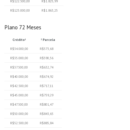
R$122.500,00
R$1.825,99
R$125.000,00
R$1.863,25
Plano 72 Meses
Crédito
Parcela
1
2
R$34.000,00
R$573,68
R$35.000,00
R$590,56
R$37.500,00
R$632,74
R$40.000,00
R$674,92
R$42.500,00
R$717,11
R$45.000,00
R$759,29
R$47.500,00
R$801,47
R$50.000,00
R$843,65
R$52.500,00
R$885,84