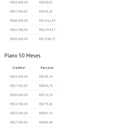
R$55.000,00
R$928,02
R$57.500,00
R$970,20
R$60.000,00
R$1.012,39
R$62.500,00
R$1.054,57
R$65.000,00
R$1.096,75
Plano 50 Meses
Crédito
Parcela
1
2
R$25.000,00
R$595,24
R$27.500,00
R$654,76
R$30.000,00
R$714,29
R$32.500,00
R$773,81
R$35.000,00
R$833,33
R$37.500,00
R$892,86