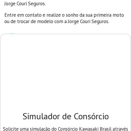
Jorge Couri Seguros.
Entre em contato e realize o sonho da sua primeira moto
ou de trocar de modelo com a Jorge Couri Seguros.
Pague em até 80 meses
Você pode utilizar o crédito para adquirir uma
moto nova ou seminova.
Renove periodicamente sua moto
Você de moto nova e sem preocupação com
manutenção ou problemas relacionados ao
desgaste do tempo.
Simulador de Consórcio
Solicite uma simulação do Consórcio Kawasaki Brasil através