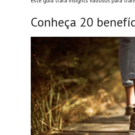
este guia trará insights valiosos para t
Conheça 20 benefí