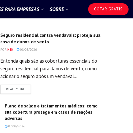
S PARA EMPRESAS
SOBRE
COTAR GRÁTIS
GERAL
Seguro residencial contra vendavais: proteja sua
casa de danos de vento
POR
N8N
08/08/2026
Entenda quais são as coberturas essenciais do
seguro residencial para danos de vento, como
acionar o seguro após um vendaval...
DETAILS
READ MORE
Plano de saúde e tratamentos médicos: como
sua cobertura protege em casos de reações
adversas
07/08/2026