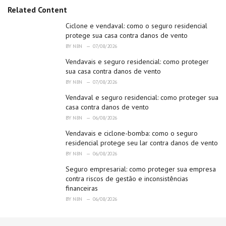
e
Related Content
g
o
Ciclone e vendaval: como o seguro residencial
r
protege sua casa contra danos de vento
i
BY
N8N
07/08/2026
e
Vendavais e seguro residencial: como proteger
s
:
sua casa contra danos de vento
BY
N8N
07/08/2026
Vendaval e seguro residencial: como proteger sua
casa contra danos de vento
BY
N8N
06/08/2026
Vendavais e ciclone-bomba: como o seguro
residencial protege seu lar contra danos de vento
BY
N8N
06/08/2026
Seguro empresarial: como proteger sua empresa
contra riscos de gestão e inconsistências
financeiras
BY
N8N
06/08/2026