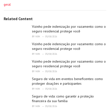
C
geral
a
t
e
Related Content
g
o
Vizinho pede indenização por vazamento: como o
r
seguro residencial protege você
i
BY
N8N
05/08/2026
e
Vizinho pede indenização por vazamento: como o
s
:
seguro residencial protege você
BY
N8N
05/08/2026
Vizinho pede indenização por vazamento: como o
seguro residencial protege você
BY
N8N
05/08/2026
Seguro de vida em eventos beneficentes: como
proteger doações e participantes
BY
N8N
05/08/2026
Seguro de vida: como garantir a proteção
financeira da sua família
BY
N8N
05/08/2026