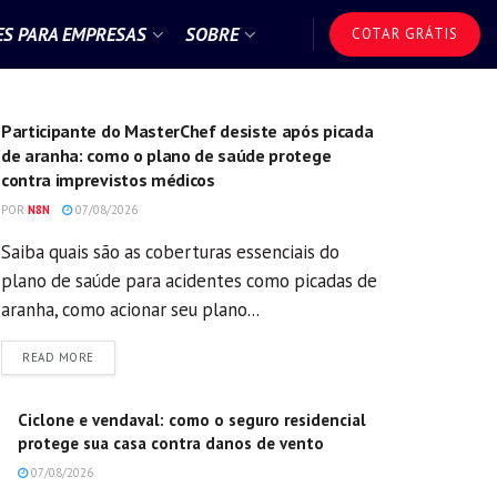
S PARA EMPRESAS
SOBRE
COTAR GRÁTIS
GERAL
Participante do MasterChef desiste após picada
de aranha: como o plano de saúde protege
contra imprevistos médicos
POR
N8N
07/08/2026
Saiba quais são as coberturas essenciais do
plano de saúde para acidentes como picadas de
aranha, como acionar seu plano...
DETAILS
READ MORE
Ciclone e vendaval: como o seguro residencial
protege sua casa contra danos de vento
07/08/2026