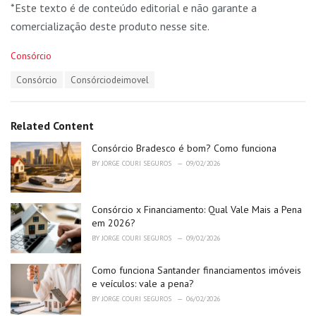
*Este texto é de conteúdo editorial e não garante a
comercialização deste produto nesse site.
C
Consórcio
a
T
Consórcio
Consórciodeimovel
t
a
e
g
g
s
o
Related Content
:
r
i
Consórcio Bradesco é bom? Como funciona
e
BY
JORGE COURI SEGUROS
09/02/2026
s
:
Consórcio x Financiamento: Qual Vale Mais a Pena
em 2026?
BY
JORGE COURI SEGUROS
09/02/2026
Como funciona Santander financiamentos imóveis
e veículos: vale a pena?
BY
JORGE COURI SEGUROS
06/02/2026