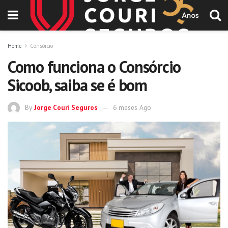
Home
Consórcio
Como funciona o Consórcio
Sicoob, saiba se é bom
By
Jorge Couri Seguros
6 meses Ago