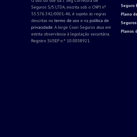
O uso do site da J. Seg Corretora de
Seguro 
Seguros S/S LTDA, inscrita sob o CNPJ nº
55.576.342/0001-46, é sujeito às regras
Plano d
descritas no
termo de uso
e na
política de
Seguros
privacidade
. A Jorge Couri Seguros atua em
Planos 
estrita observância à legislação securitária.
Registro SUSEP n.º 10.0058921.