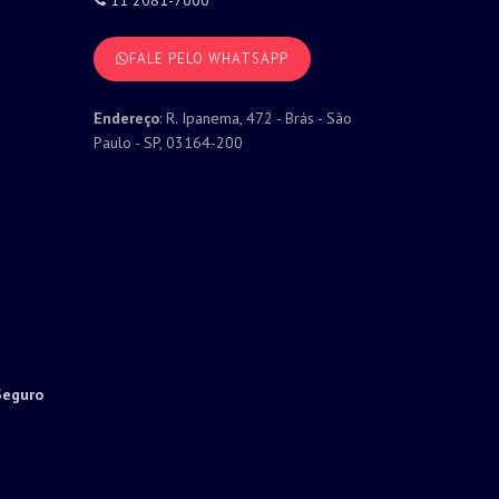
11 2081-7000
FALE PELO WHATSAPP
Endereço
: R. Ipanema, 472 - Brás - São
Paulo - SP, 03164-200
Seguro