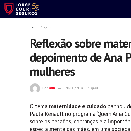
Home
geral
Reflexão sobre mater
depoimento de Ana Pa
mulheres
Por
n8n
20/05/2026
in
geral
O tema
maternidade e cuidado
ganhou de
Paula Renault no programa ‘Quem Ama Cui
sobre os desafios, cobranças e a importân
especialmente das mães, em uma socieda