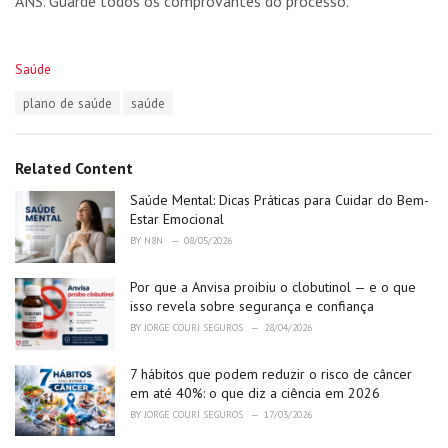
ANS. Guarde todos os comprovantes do processo.
C
Saúde
a
T
plano de saúde
saúde
t
a
e
g
g
s
o
Related Content
:
r
i
Saúde Mental: Dicas Práticas para Cuidar do Bem-
e
Estar Emocional
s
BY
N8N
08/05/2026
:
Por que a Anvisa proibiu o clobutinol — e o que
isso revela sobre segurança e confiança
BY
JORGE COURI SEGUROS
28/04/2026
7 hábitos que podem reduzir o risco de câncer
em até 40%: o que diz a ciência em 2026
BY
JORGE COURI SEGUROS
17/03/2026