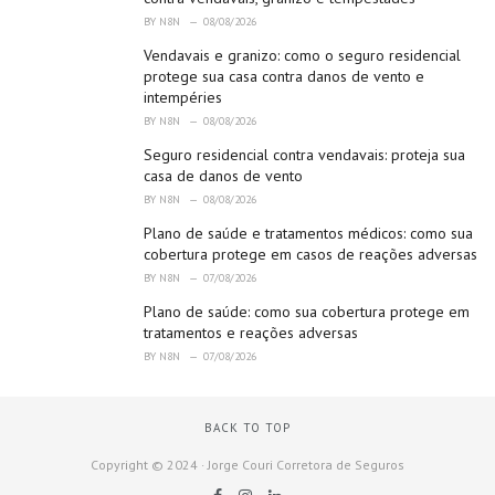
s
BY
N8N
08/08/2026
:
Vendavais e granizo: como o seguro residencial
protege sua casa contra danos de vento e
intempéries
BY
N8N
08/08/2026
Seguro residencial contra vendavais: proteja sua
casa de danos de vento
BY
N8N
08/08/2026
Plano de saúde e tratamentos médicos: como sua
cobertura protege em casos de reações adversas
BY
N8N
07/08/2026
Plano de saúde: como sua cobertura protege em
tratamentos e reações adversas
BY
N8N
07/08/2026
BACK TO TOP
Copyright © 2024 · Jorge Couri Corretora de Seguros