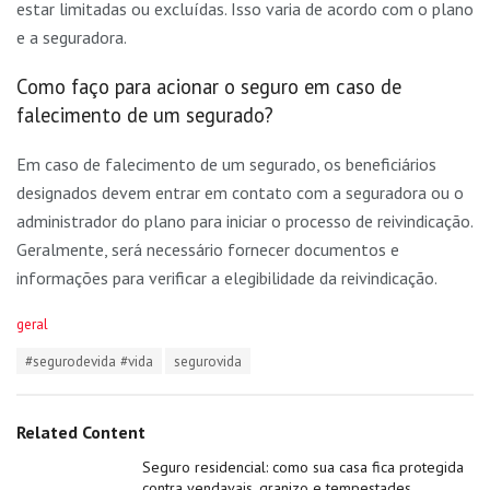
estar limitadas ou excluídas. Isso varia de acordo com o plano
e a seguradora.
Como faço para acionar o seguro em caso de
falecimento de um segurado?
Em caso de falecimento de um segurado, os beneficiários
designados devem entrar em contato com a seguradora ou o
administrador do plano para iniciar o processo de reivindicação.
Geralmente, será necessário fornecer documentos e
informações para verificar a elegibilidade da reivindicação.
C
geral
a
T
#segurodevida #vida
segurovida
t
a
e
g
g
s
o
Related Content
:
r
i
Seguro residencial: como sua casa fica protegida
e
contra vendavais, granizo e tempestades