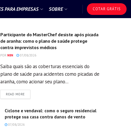
S PARA EMPRESAS
SOBRE
COTAR GRÁTIS
GERAL
Participante do MasterChef desiste após picada
de aranha: como o plano de saúde protege
contra imprevistos médicos
POR
N8N
07/08/2026
Saiba quais são as coberturas essenciais do
plano de saúde para acidentes como picadas de
aranha, como acionar seu plano...
DETAILS
READ MORE
Ciclone e vendaval: como o seguro residencial
protege sua casa contra danos de vento
07/08/2026