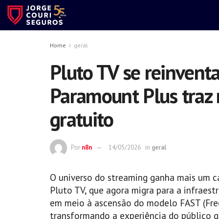
Home
geral
Pluto TV se reinvent
Paramount Plus traz 
gratuito
Por
n8n
14/05/2026
in
geral
O universo do streaming ganha mais um 
Pluto TV, que agora migra para a infraes
em meio à ascensão do modelo FAST (Free
transformando a experiência do público q