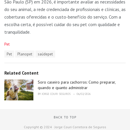
São Paulo (SP) em 2026, é importante avaliar as necessidades
do seu animal, a rede credenciada de profissionais e clínicas, as
coberturas oferecidas e o custo-benefício do serviço. Com a
escolha certa, é possível cuidar do seu pet com qualidade e
tranquilidade.
C
Pet
a
T
Pet
Planopet
saúdepet
t
a
e
g
g
s
o
Related Content
:
r
i
Soro caseiro para cachorros: Como preparar,
e
quando e quanto administrar
s
BY
JORGE COURI SEGUROS
06/02/2026
:
BACK TO TOP
Copyright © 2024 · Jorge Couri Corretora de Seguros