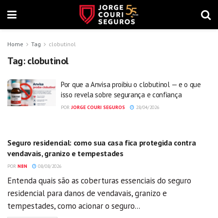
Home
Tag
clobutinol
Tag:
clobutinol
Por que a Anvisa proibiu o clobutinol — e o que
isso revela sobre segurança e confiança
POR
JORGE COURI SEGUROS
28/04/2026
GERAL
Seguro residencial: como sua casa fica protegida contra
vendavais, granizo e tempestades
POR
N8N
08/08/2026
Entenda quais são as coberturas essenciais do seguro
residencial para danos de vendavais, granizo e
tempestades, como acionar o seguro...