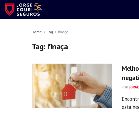
Home
Tag
finaça
Tag:
finaça
Melho
negat
POR
JORGE
Encontr
está ne