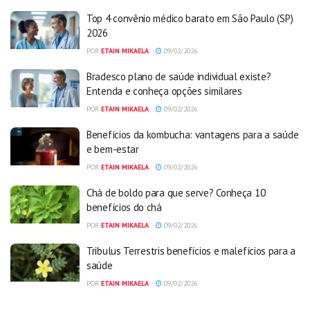
Top 4 convênio médico barato em São Paulo (SP)
2026
POR
ETAIN MIKAELA
09/02/2026
Bradesco plano de saúde individual existe?
Entenda e conheça opções similares
POR
ETAIN MIKAELA
09/02/2026
Benefícios da kombucha: vantagens para a saúde
e bem-estar
POR
ETAIN MIKAELA
09/02/2026
Chá de boldo para que serve? Conheça 10
benefícios do chá
POR
ETAIN MIKAELA
09/02/2026
Tribulus Terrestris benefícios e malefícios para a
saúde
POR
ETAIN MIKAELA
09/02/2026