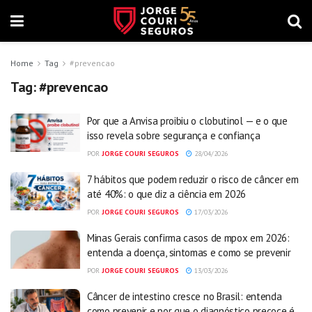
Home
Tag
#prevencao
Tag:
#prevencao
Por que a Anvisa proibiu o clobutinol — e o que
isso revela sobre segurança e confiança
POR
JORGE COURI SEGUROS
28/04/2026
7 hábitos que podem reduzir o risco de câncer em
até 40%: o que diz a ciência em 2026
POR
JORGE COURI SEGUROS
17/03/2026
Minas Gerais confirma casos de mpox em 2026:
entenda a doença, sintomas e como se prevenir
POR
JORGE COURI SEGUROS
13/03/2026
Câncer de intestino cresce no Brasil: entenda
como prevenir e por que o diagnóstico precoce é