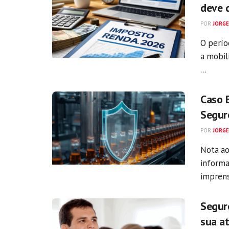
deve 
POR
JORGE
O perío
a mobil
...
Caso 
Segur
POR
JORGE
Nota ao
informa
imprens
Seguro
sua a