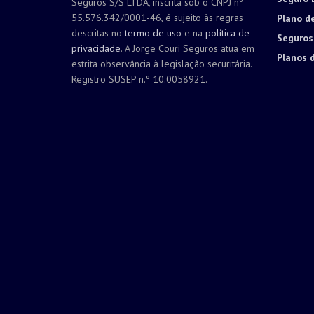
Seguros S/S LTDA, inscrita sob o CNPJ nº
55.576.342/0001-46, é sujeito às regras
Plano d
descritas no
termo de uso
e na
política de
Seguros
privacidade
. A Jorge Couri Seguros atua em
Planos 
estrita observância à legislação securitária.
Registro SUSEP n.º 10.0058921.