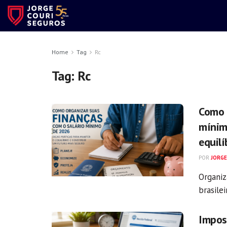
Home
Tag
Rc
Tag:
Rc
Como 
mínim
equilí
POR
JORGE
Organiz
brasilei
Impos