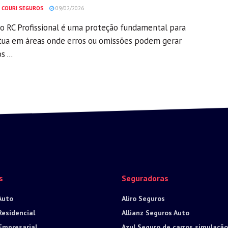
 COURI SEGUROS
09/02/2026
o RC Profissional é uma proteção fundamental para
ua em áreas onde erros ou omissões podem gerar
s ...
s
Seguradoras
Auto
Aliro Seguros
Residencial
Allianz Seguros Auto
Empresarial
Azul Seguro de carros simulação