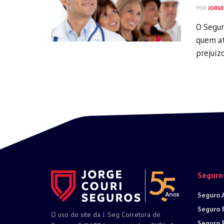
POR
JORGE
O Segur
quem at
prejuízo
Seguro
Seguro 
Seguro 
O uso do site da J. Seg Corretora de
Seguro 