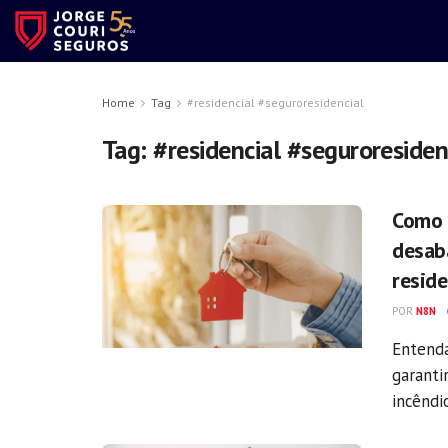
Home
Tag
#residencial #seguroresidencial
Tag:
#residencial #seguroresiden
Como 
desab
reside
POR
N8N
Entenda
garanti
incêndi