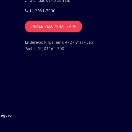
2º a 6º das 08:45 às 18h.
11 2081-7000
FALE PELO WHATSAPP
Endereço
: R. Ipanema, 472 - Brás - São
Paulo - SP, 03164-200
Seguro