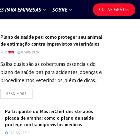
S PARA EMPRESAS
SOBRE
COTAR GRÁTIS
GERAL
Plano de saúde pet: como proteger seu animal
de estimação contra imprevistos veterinários
POR
N8N
07/08/2026
Saiba quais são as coberturas essenciais do
plano de saúde pet para acidentes, doenças e
procedimentos veterinários, além de dicas...
DETAILS
READ MORE
Participante do MasterChef desiste após
picada de aranha: como o plano de saúde
protege contra imprevistos médicos
07/08/2026