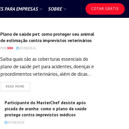
S PARA EMPRESAS
SOBRE
COTAR GRÁTIS
GERAL
Plano de saúde pet: como proteger seu animal
de estimação contra imprevistos veterinários
POR
N8N
07/08/2026
Saiba quais são as coberturas essenciais do
plano de saúde pet para acidentes, doenças e
procedimentos veterinários, além de dicas...
DETAILS
READ MORE
Participante do MasterChef desiste após
picada de aranha: como o plano de saúde
protege contra imprevistos médicos
07/08/2026