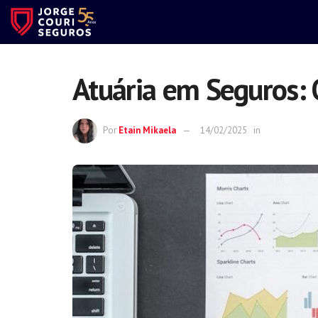
Atuária em Seguros: 
Por
Etain Mikaela
14/02/2025
in