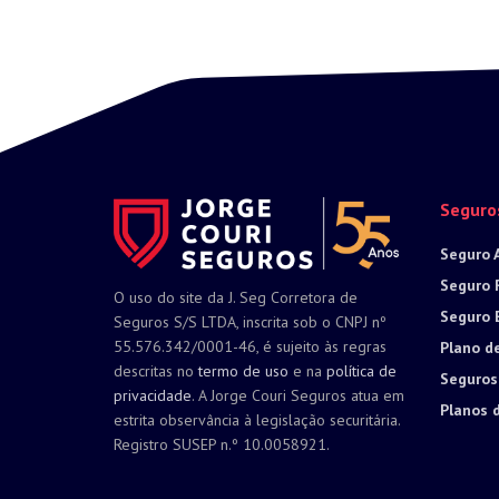
Seguro
Seguro 
Seguro 
O uso do site da J. Seg Corretora de
Seguro 
Seguros S/S LTDA, inscrita sob o CNPJ nº
55.576.342/0001-46, é sujeito às regras
Plano d
descritas no
termo de uso
e na
política de
Seguros
privacidade
. A Jorge Couri Seguros atua em
Planos 
estrita observância à legislação securitária.
Registro SUSEP n.º 10.0058921.