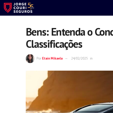
Bens: Entenda o Conc
Classificações
Por
Etain Mikaela
24/02/2025
in