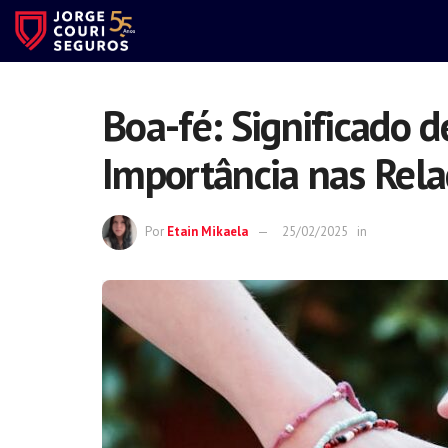
Boa-fé: Significado d
Importância nas Rela
Por
Etain Mikaela
25/02/2025
in