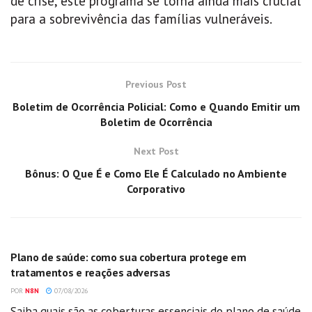
de crise, este programa se torna ainda mais crucial
para a sobrevivência das famílias vulneráveis.
Previous Post
Boletim de Ocorrência Policial: Como e Quando Emitir um
Boletim de Ocorrência
Next Post
Bônus: O Que É e Como Ele É Calculado no Ambiente
Corporativo
GERAL
Plano de saúde: como sua cobertura protege em
tratamentos e reações adversas
POR
N8N
07/08/2026
Saiba quais são as coberturas essenciais do plano de saúde