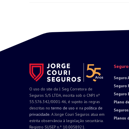
Seguro
Seguro 
Seguro 
O uso do site da J. Seg Corretora de
Seguro 
Seguros S/S LTDA, inscrita sob o CNPJ nº
55.576.342/0001-46, é sujeito às regras
Plano d
descritas no
termo de uso
e na
política de
Seguros
privacidade
. A Jorge Couri Seguros atua em
Planos 
estrita observância à legislação securitária.
Registro SUSEP n.º 10.0058921.