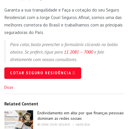
Garanta a sua tranquilidade e faça a cotação do seu Seguro
Residencial com a Jorge Couri Seguros. Afinal, somos uma das
melhores corretora do Brasil e trabalhamos com as principais
seguradoras do País.
Para cotar, basta preencher o formulário clicando no botão
abaixo. Se preferir, ligue para
11 2081 – 7000
e fale
diretamente com nossos consultores.
COTAR SEGURO RESIDÊNCIA
C
Dicas
a
t
e
Related Content
g
o
Endividamento em alta: por que finanças pessoais
r
dominam as redes sociais
i
BY
JORGE COURI SEGUROS
04/05/2026
e