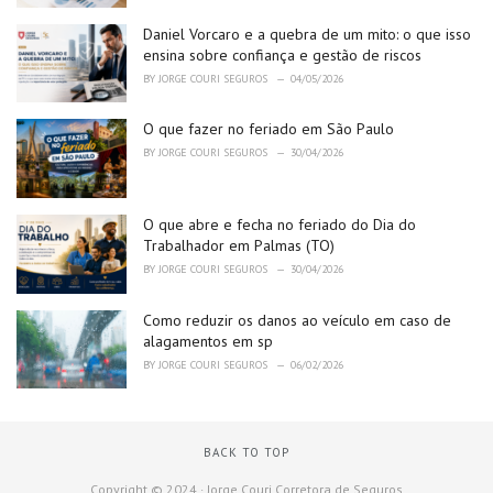
s
Daniel Vorcaro e a quebra de um mito: o que isso
:
ensina sobre confiança e gestão de riscos
BY
JORGE COURI SEGUROS
04/05/2026
O que fazer no feriado em São Paulo
BY
JORGE COURI SEGUROS
30/04/2026
O que abre e fecha no feriado do Dia do
Trabalhador em Palmas (TO)
BY
JORGE COURI SEGUROS
30/04/2026
Como reduzir os danos ao veículo em caso de
alagamentos em sp
BY
JORGE COURI SEGUROS
06/02/2026
BACK TO TOP
Copyright © 2024 · Jorge Couri Corretora de Seguros