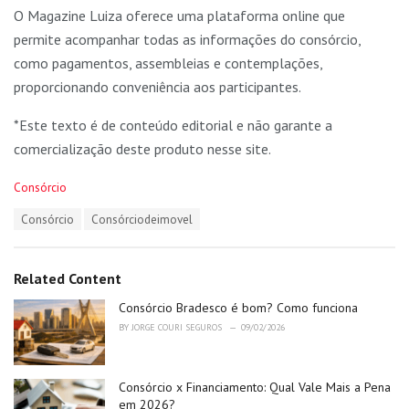
O Magazine Luiza oferece uma plataforma online que
permite acompanhar todas as informações do consórcio,
como pagamentos, assembleias e contemplações,
proporcionando conveniência aos participantes.
*Este texto é de conteúdo editorial e não garante a
comercialização deste produto nesse site.
C
Consórcio
a
T
Consórcio
Consórciodeimovel
t
a
e
g
g
s
o
Related Content
:
r
i
Consórcio Bradesco é bom? Como funciona
e
BY
JORGE COURI SEGUROS
09/02/2026
s
:
Consórcio x Financiamento: Qual Vale Mais a Pena
em 2026?