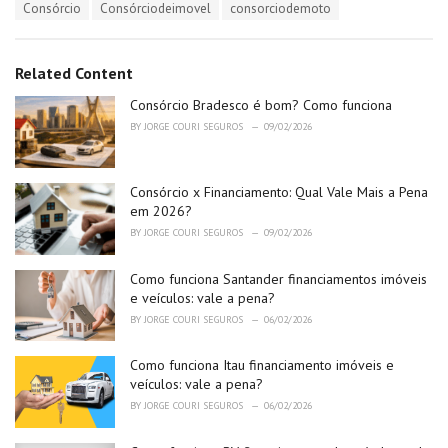
T
Consórcio
Consórciodeimovel
consorciodemoto
t
a
e
g
g
s
o
Related Content
:
r
i
Consórcio Bradesco é bom? Como funciona
e
BY
JORGE COURI SEGUROS
09/02/2026
s
:
Consórcio x Financiamento: Qual Vale Mais a Pena
em 2026?
BY
JORGE COURI SEGUROS
09/02/2026
Como funciona Santander financiamentos imóveis
e veículos: vale a pena?
BY
JORGE COURI SEGUROS
06/02/2026
Como funciona Itau financiamento imóveis e
veículos: vale a pena?
BY
JORGE COURI SEGUROS
06/02/2026