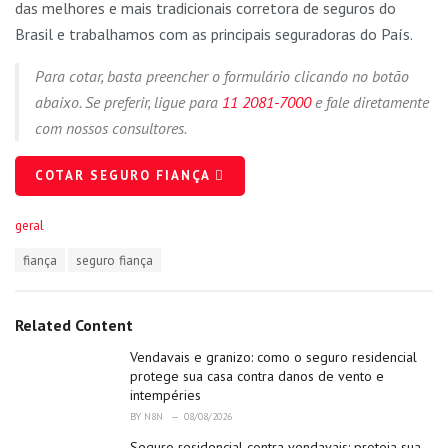
das melhores e mais tradicionais corretora de seguros do
Brasil e trabalhamos com as principais seguradoras do País.
Para cotar, basta preencher o formulário clicando no botão
abaixo. Se preferir, ligue para
11 2081-7000
e fale diretamente
com nossos consultores.
COTAR SEGURO FIANÇA
C
geral
a
T
fiança
seguro fiança
t
a
e
g
g
s
o
Related Content
:
r
i
Vendavais e granizo: como o seguro residencial
e
protege sua casa contra danos de vento e
s
intempéries
:
BY
N8N
08/08/2026
Seguro residencial contra vendavais: proteja sua