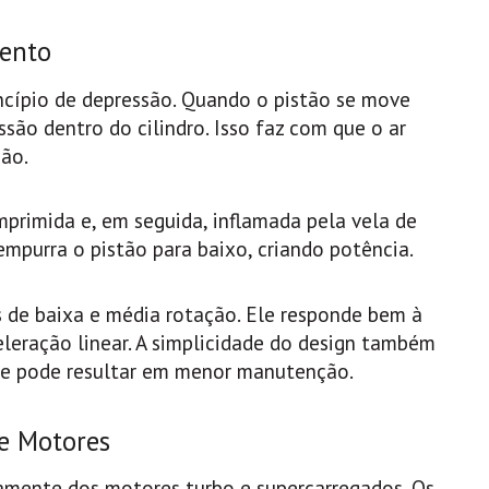
mento
ncípio de depressão. Quando o pistão se move
ssão dentro do cilindro. Isso faz com que o ar
são.
mprimida e, em seguida, inflamada pela vela de
mpurra o pistão para baixo, criando potência.
s de baixa e média rotação. Ele responde bem à
leração linear. A simplicidade do design também
que pode resultar em menor manutenção.
e Motores
ramente dos motores turbo e supercarregados. Os