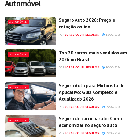
Automóvel
Seguro Auto 2026: Preço e
AUTOMÓVEL
cotação online
POR
JORGE COURI SEGUROS
13/02/2026
Top 20 carros mais vendidos em
AUTOMÓVEL
2026 no Brasil
POR
JORGE COURI SEGUROS
10/02/2026
Seguro Auto para Motorista de
AUTOMÓVEL
Aplicativo: Guia Completo e
Atualizado 2026
POR
JORGE COURI SEGUROS
09/02/2026
Seguro de carro barato: Como
AUTOMÓVEL
economizar no seguro auto
POR
JORGE COURI SEGUROS
09/02/2026