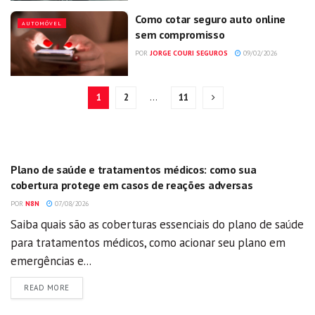
Como cotar seguro auto online
AUTOMÓVEL
sem compromisso
POR
JORGE COURI SEGUROS
09/02/2026
1
2
…
11
GERAL
Plano de saúde e tratamentos médicos: como sua
cobertura protege em casos de reações adversas
POR
N8N
07/08/2026
Saiba quais são as coberturas essenciais do plano de saúde
para tratamentos médicos, como acionar seu plano em
emergências e...
DETAILS
READ MORE