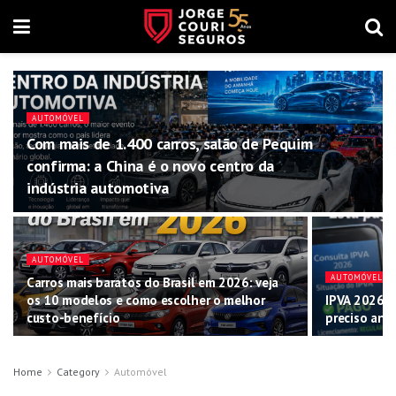
AUTOMÓVEL
Com mais de 1.400 carros, salão de Pequim
confirma: a China é o novo centro da
indústria automotiva
AUTOMÓVEL
AUTOMÓVEL
Carros mais baratos do Brasil em 2026: veja
os 10 modelos e como escolher o melhor
IPVA 2026: 
custo-benefício
preciso and
Home
Category
Automóvel